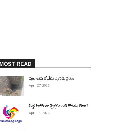
MOST READ
పురాత‌న కోనేరు పున‌రుద్ధ‌ర‌ణ
April 27, 2026
పెద్ద హీరోల‌కు ప్రేక్ష‌కులంటే గౌర‌వం లేదా?
April 18, 2026