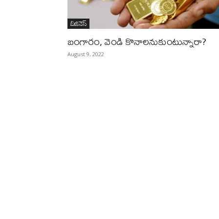
బిజినెస్‌
బంగారం, వెండి కొనాలనుకుంటున్నారా?
August 9, 2022