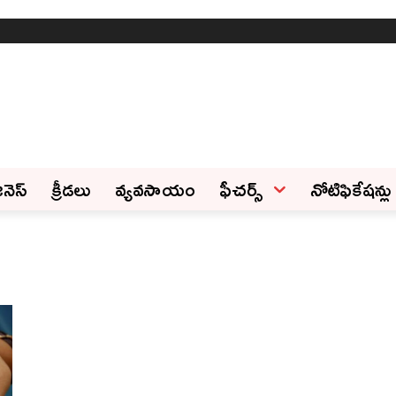
ినెస్‌
క్రీడలు
వ్యవసాయం
ఫీచ‌ర్స్ ‌
నోటిఫికేషన్లు