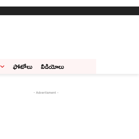
ఫోటోలు
వీడియోలు
- Advertisment -