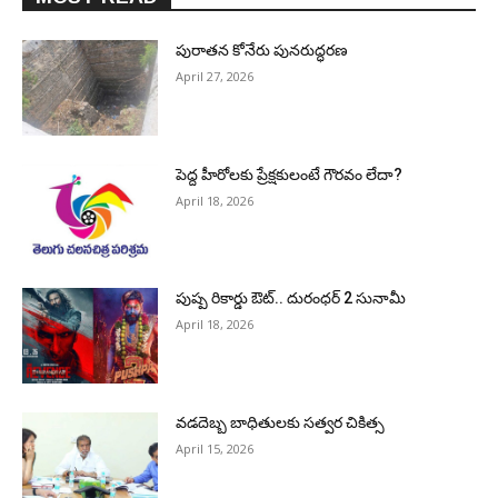
పురాత‌న కోనేరు పున‌రుద్ధ‌ర‌ణ
April 27, 2026
పెద్ద హీరోల‌కు ప్రేక్ష‌కులంటే గౌర‌వం లేదా?
April 18, 2026
పుష్ప రికార్డు ఔట్‌.. దురంధ‌ర్ 2 సునామీ
April 18, 2026
వడదెబ్బ బాధితులకు సత్వర చికిత్స
April 15, 2026