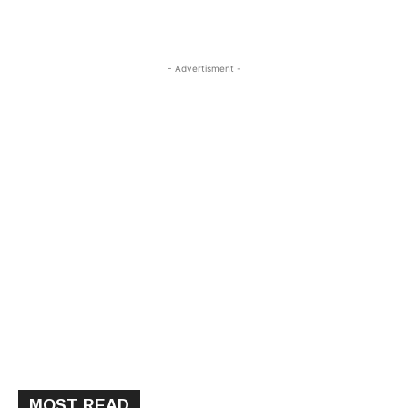
- Advertisment -
MOST READ