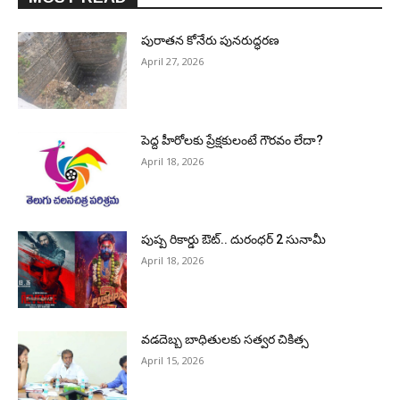
పురాత‌న కోనేరు పున‌రుద్ధ‌ర‌ణ
April 27, 2026
పెద్ద హీరోల‌కు ప్రేక్ష‌కులంటే గౌర‌వం లేదా?
April 18, 2026
పుష్ప రికార్డు ఔట్‌.. దురంధ‌ర్ 2 సునామీ
April 18, 2026
వడదెబ్బ బాధితులకు సత్వర చికిత్స
April 15, 2026