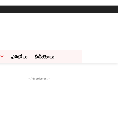
ఫోటోలు
వీడియోలు
- Advertisment -