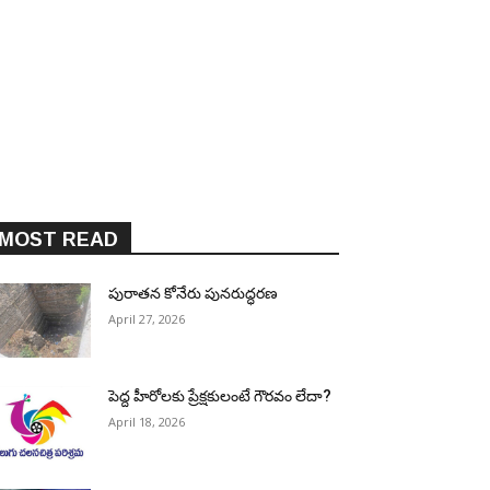
MOST READ
పురాత‌న కోనేరు పున‌రుద్ధ‌ర‌ణ
April 27, 2026
పెద్ద హీరోల‌కు ప్రేక్ష‌కులంటే గౌర‌వం లేదా?
April 18, 2026