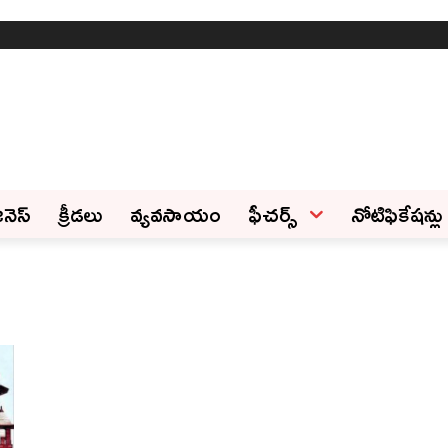
ినెస్‌
క్రీడలు
వ్యవసాయం
ఫీచ‌ర్స్ ‌
నోటిఫికేషన్లు