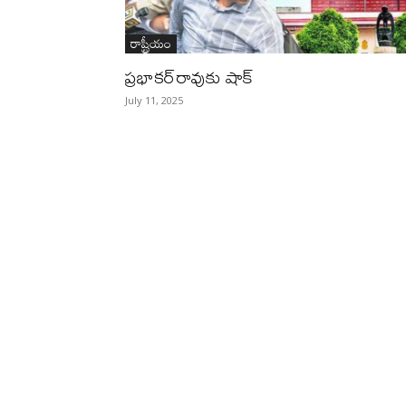
రాష్ట్రీయం
ప్రభాకర్‌రావుకు షాక్
July 11, 2025