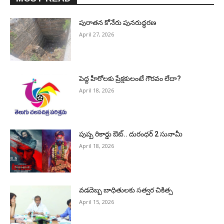
పురాత‌న కోనేరు పున‌రుద్ధ‌ర‌ణ
April 27, 2026
పెద్ద హీరోల‌కు ప్రేక్ష‌కులంటే గౌర‌వం లేదా?
April 18, 2026
పుష్ప రికార్డు ఔట్‌.. దురంధ‌ర్ 2 సునామీ
April 18, 2026
వడదెబ్బ బాధితులకు సత్వర చికిత్స
April 15, 2026