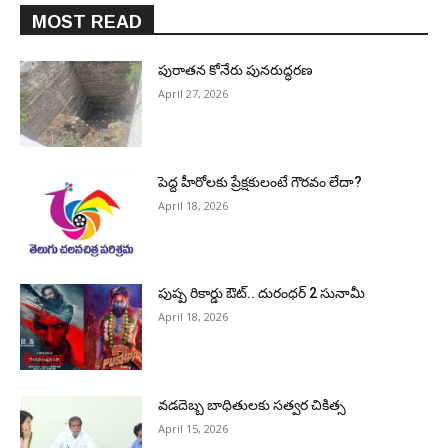
MOST READ
పురాత‌న కోనేరు పున‌రుద్ధ‌ర‌ణ
April 27, 2026
పెద్ద హీరోల‌కు ప్రేక్ష‌కులంటే గౌర‌వం లేదా?
April 18, 2026
పుష్ప రికార్డు ఔట్‌.. దురంధ‌ర్ 2 సునామీ
April 18, 2026
వడదెబ్బ బాధితులకు సత్వర చికిత్స
April 15, 2026