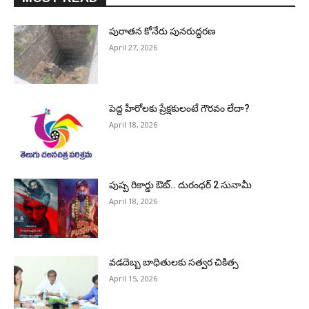
పురాత‌న కోనేరు పున‌రుద్ధ‌ర‌ణ
April 27, 2026
పెద్ద హీరోల‌కు ప్రేక్ష‌కులంటే గౌర‌వం లేదా?
April 18, 2026
పుష్ప రికార్డు ఔట్‌.. దురంధ‌ర్ 2 సునామీ
April 18, 2026
వడదెబ్బ బాధితులకు సత్వర చికిత్స
April 15, 2026