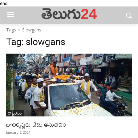
end
Tags
Slowgans
Tag:
slowgans
రాష్ట్రీయం
బాలకృష్ణకు చేదు అనుభవం
January 6, 2021