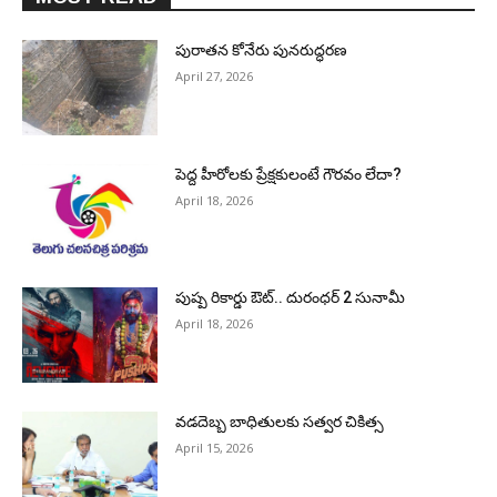
పురాత‌న కోనేరు పున‌రుద్ధ‌ర‌ణ
April 27, 2026
పెద్ద హీరోల‌కు ప్రేక్ష‌కులంటే గౌర‌వం లేదా?
April 18, 2026
పుష్ప రికార్డు ఔట్‌.. దురంధ‌ర్ 2 సునామీ
April 18, 2026
వడదెబ్బ బాధితులకు సత్వర చికిత్స
April 15, 2026