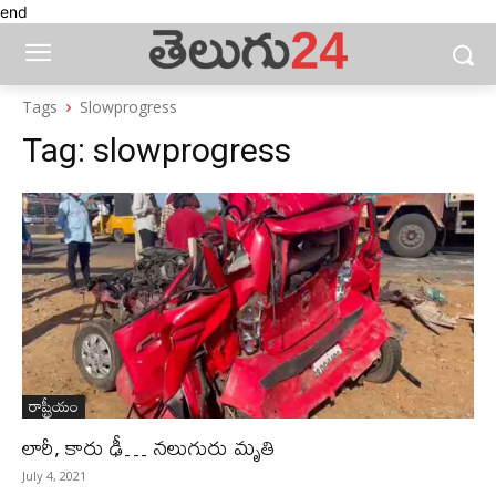
end
Tags
Slowprogress
Tag:
slowprogress
రాష్ట్రీయం
లారీ, కారు ఢీ… నలుగురు మృతి
July 4, 2021