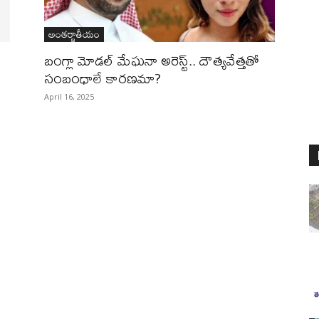
అంతర్జాతీయం
బంగ్లా మోడ‌ల్ మేఘ‌నా అరెస్ట్.. దౌత్య‌వేత్త‌తో
సంబంధాలే కార‌ణమా?
April 16, 2025