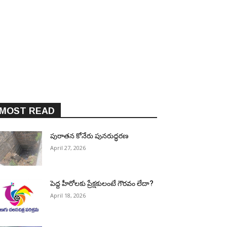
MOST READ
పురాత‌న కోనేరు పున‌రుద్ధ‌ర‌ణ
April 27, 2026
పెద్ద హీరోల‌కు ప్రేక్ష‌కులంటే గౌర‌వం లేదా?
April 18, 2026