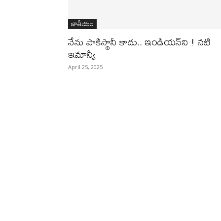
జాతీయం
నేను పాకిస్థానీ కాదు.. ఇండియ‌న్‌ని ! న‌టి
ఇమాన్వీ
April 25, 2025