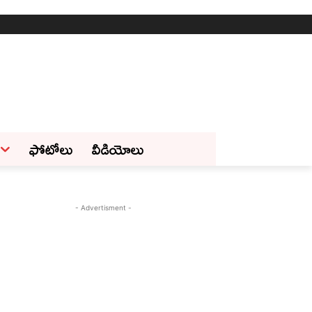
ఫోటోలు
వీడియోలు
- Advertisment -