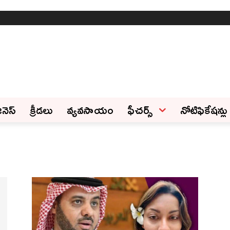
ినెస్‌
క్రీడలు
వ్యవసాయం
ఫీచ‌ర్స్ ‌
నోటిఫికేషన్లు