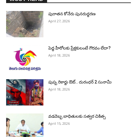
పురాత‌న కోనేరు పున‌రుద్ధ‌ర‌ణ
April 27, 2026
పెద్ద హీరోల‌కు ప్రేక్ష‌కులంటే గౌర‌వం లేదా?
April 18, 2026
పుష్ప రికార్డు ఔట్‌.. దురంధ‌ర్ 2 సునామీ
April 18, 2026
వడదెబ్బ బాధితులకు సత్వర చికిత్స
April 15, 2026