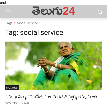
end
Tags
Social service
Tag:
social service
జాతీయం
ప్రముఖ పర్యావరణవేత్త సాలుమరద తిమ్మక్క కన్నుమూత
November 14, 2025