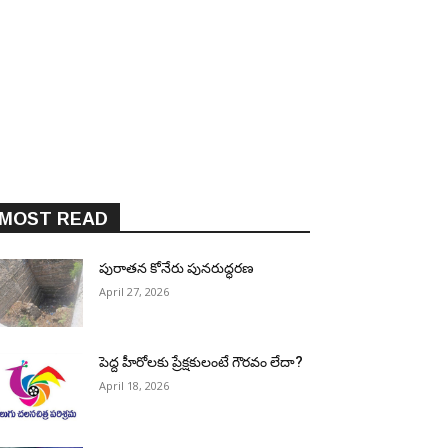
MOST READ
పురాత‌న కోనేరు పున‌రుద్ధ‌ర‌ణ
April 27, 2026
పెద్ద హీరోల‌కు ప్రేక్ష‌కులంటే గౌర‌వం లేదా?
April 18, 2026