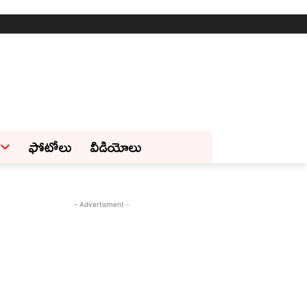
ఫోటోలు
వీడియోలు
- Advertisment -