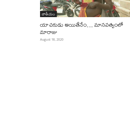
జాతీయం
యాచకుడు అయితేనేం… మానవత్వంలో
మారాజు
August 18, 2020