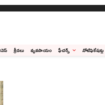
ినెస్‌
క్రీడలు
వ్యవసాయం
ఫీచ‌ర్స్ ‌
నోటిఫికేషన్లు