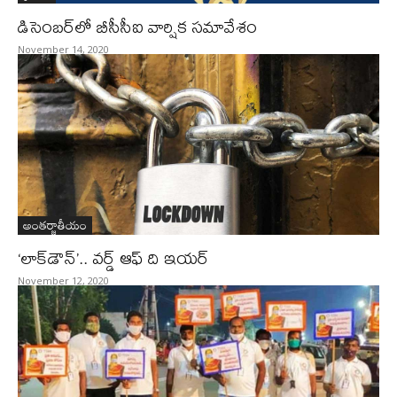
డిసెంబర్‌లో బీసీసీఐ వార్షిక సమావేశం
November 14, 2020
అంతర్జాతీయం
‘లాక్‌డౌన్‌’.. వర్డ్‌ ఆఫ్‌ ది ఇయర్‌
November 12, 2020