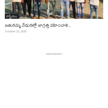
రాష్ట్రీయం
బతుకమ్మ వేడుకల్లో జాగ్రత్త వహించాలి..
October 22, 2020
- Advertisment -