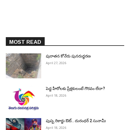
MOST READ
పురాత‌న కోనేరు పున‌రుద్ధ‌ర‌ణ
April 27, 2026
పెద్ద హీరోల‌కు ప్రేక్ష‌కులంటే గౌర‌వం లేదా?
April 18, 2026
పుష్ప రికార్డు ఔట్‌.. దురంధ‌ర్ 2 సునామీ
April 18, 2026