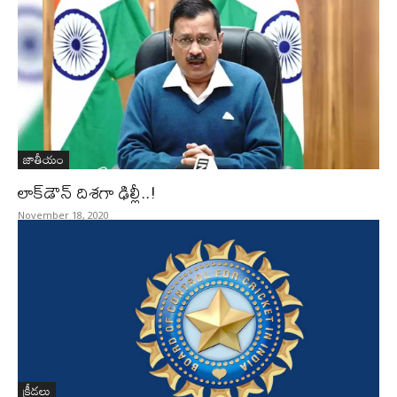
జాతీయం
లాక్‌డౌన్‌ దిశగా ఢిల్లీ..!
November 18, 2020
క్రీడలు