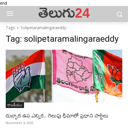
end
Tags
Solipetaramalingaraeddy
Tag:
solipetaramalingaraeddy
రాజకీయం
దుబ్బాక ఉప ఎన్నిక.. గెలుపు ధీమాలో ప్రధాన పార్టీలు
November 4, 2020