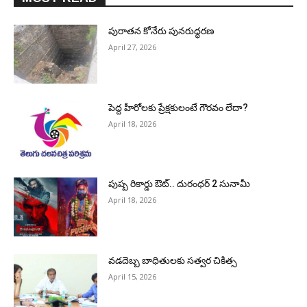
పురాత‌న కోనేరు పున‌రుద్ధ‌ర‌ణ
April 27, 2026
పెద్ద హీరోల‌కు ప్రేక్ష‌కులంటే గౌర‌వం లేదా?
April 18, 2026
పుష్ప రికార్డు ఔట్‌.. దురంధ‌ర్ 2 సునామీ
April 18, 2026
వడదెబ్బ బాధితులకు సత్వర చికిత్స
April 15, 2026