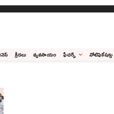
ినెస్‌
క్రీడలు
వ్యవసాయం
ఫీచ‌ర్స్ ‌
నోటిఫికేషన్లు