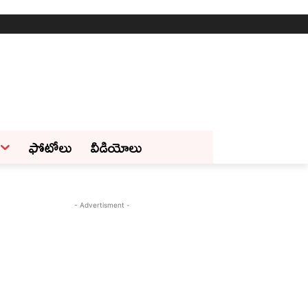
ఫోటోలు
వీడియోలు
- Advertisment -