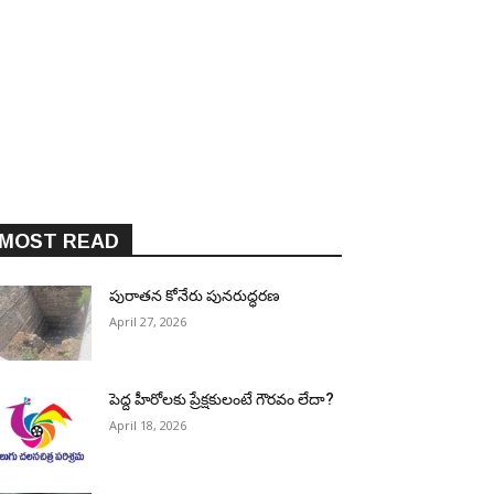
MOST READ
పురాత‌న కోనేరు పున‌రుద్ధ‌ర‌ణ
April 27, 2026
పెద్ద హీరోల‌కు ప్రేక్ష‌కులంటే గౌర‌వం లేదా?
April 18, 2026