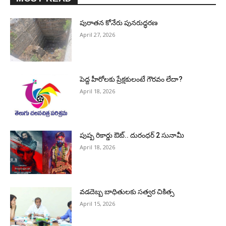
పురాత‌న కోనేరు పున‌రుద్ధ‌ర‌ణ
April 27, 2026
పెద్ద హీరోల‌కు ప్రేక్ష‌కులంటే గౌర‌వం లేదా?
April 18, 2026
పుష్ప రికార్డు ఔట్‌.. దురంధ‌ర్ 2 సునామీ
April 18, 2026
వడదెబ్బ బాధితులకు సత్వర చికిత్స
April 15, 2026