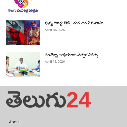
పుష్ప రికార్డు ఔట్‌.. దురంధ‌ర్ 2 సునామీ
April 18, 2026
వడదెబ్బ బాధితులకు సత్వర చికిత్స
April 15, 2026
About