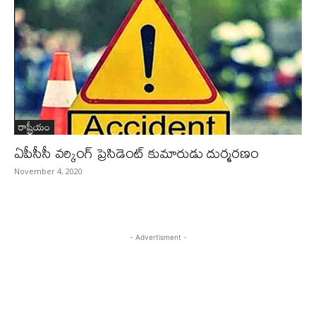
రాష్ట్రీయం
ఏపీసీసీ వర్కింగ్ ప్రెసిడెంట్ కుమారుడు దుర్మరణం
November 4, 2020
- Advertisment -