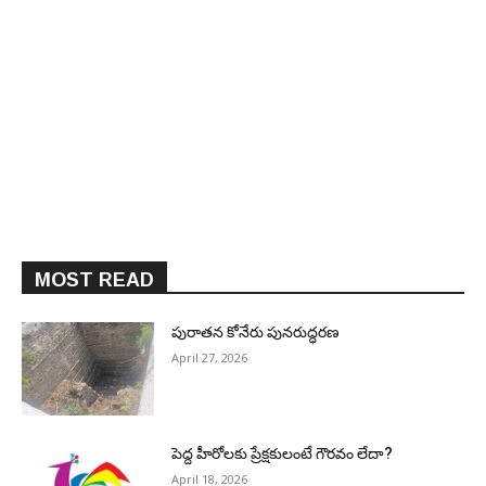
MOST READ
పురాత‌న కోనేరు పున‌రుద్ధ‌ర‌ణ
April 27, 2026
పెద్ద హీరోల‌కు ప్రేక్ష‌కులంటే గౌర‌వం లేదా?
April 18, 2026