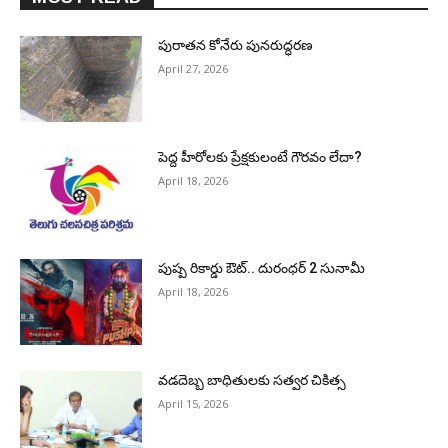
పురాత‌న కోనేరు పున‌రుద్ధ‌ర‌ణ
April 27, 2026
పెద్ద హీరోల‌కు ప్రేక్ష‌కులంటే గౌర‌వం లేదా?
April 18, 2026
పుష్ప రికార్డు ఔట్‌.. దురంధ‌ర్ 2 సునామీ
April 18, 2026
వడదెబ్బ బాధితులకు సత్వర చికిత్స
April 15, 2026