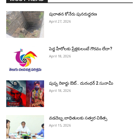
పురాత‌న కోనేరు పున‌రుద్ధ‌ర‌ణ
April 27, 2026
పెద్ద హీరోల‌కు ప్రేక్ష‌కులంటే గౌర‌వం లేదా?
April 18, 2026
పుష్ప రికార్డు ఔట్‌.. దురంధ‌ర్ 2 సునామీ
April 18, 2026
వడదెబ్బ బాధితులకు సత్వర చికిత్స
April 15, 2026