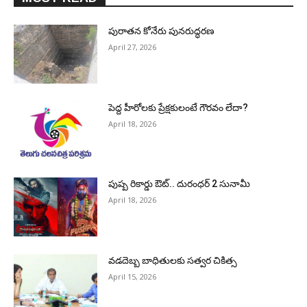
పురాత‌న కోనేరు పున‌రుద్ధ‌ర‌ణ
April 27, 2026
పెద్ద హీరోల‌కు ప్రేక్ష‌కులంటే గౌర‌వం లేదా?
April 18, 2026
పుష్ప రికార్డు ఔట్‌.. దురంధ‌ర్ 2 సునామీ
April 18, 2026
వడదెబ్బ బాధితులకు సత్వర చికిత్స
April 15, 2026