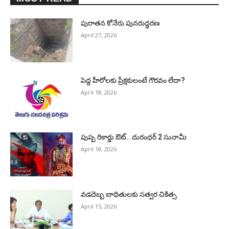
పురాత‌న కోనేరు పున‌రుద్ధ‌ర‌ణ
April 27, 2026
పెద్ద హీరోల‌కు ప్రేక్ష‌కులంటే గౌర‌వం లేదా?
April 18, 2026
పుష్ప రికార్డు ఔట్‌.. దురంధ‌ర్ 2 సునామీ
April 18, 2026
వడదెబ్బ బాధితులకు సత్వర చికిత్స
April 15, 2026