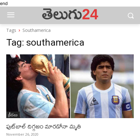
end
Tags
Southamerica
Tag:
southamerica
క్రీడలు
ఫుట్‌బాల్‌ దిగ్గజం మారడోనా మృతి
November 26, 2020