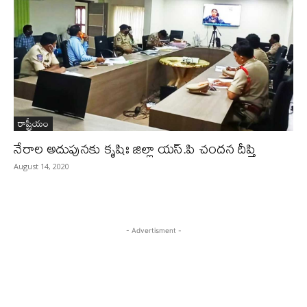
రాష్ట్రీయం
నేరాల అదుపునకు కృషిః జిల్లా యస్.పి చందన దీప్తి
August 14, 2020
- Advertisment -