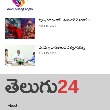
పుష్ప రికార్డు ఔట్‌.. దురంధ‌ర్ 2 సునామీ
April 18, 2026
వడదెబ్బ బాధితులకు సత్వర చికిత్స
April 15, 2026
About