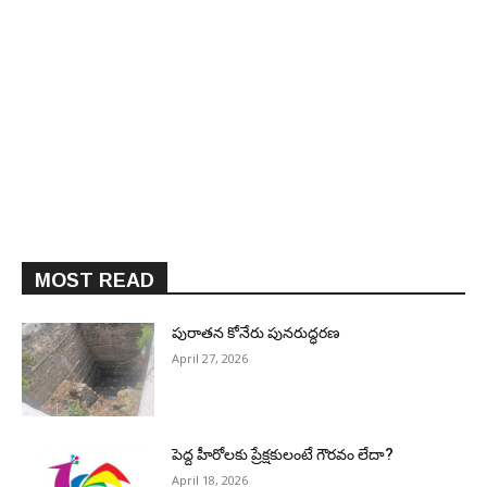
MOST READ
పురాత‌న కోనేరు పున‌రుద్ధ‌ర‌ణ
April 27, 2026
పెద్ద హీరోల‌కు ప్రేక్ష‌కులంటే గౌర‌వం లేదా?
April 18, 2026