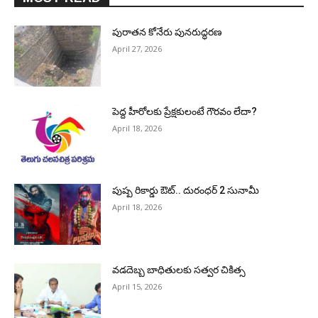
పురాత‌న కోనేరు పున‌రుద్ధ‌ర‌ణ
April 27, 2026
పెద్ద హీరోల‌కు ప్రేక్ష‌కులంటే గౌర‌వం లేదా?
April 18, 2026
పుష్ప రికార్డు ఔట్‌.. దురంధ‌ర్ 2 సునామీ
April 18, 2026
వడదెబ్బ బాధితులకు సత్వర చికిత్స
April 15, 2026