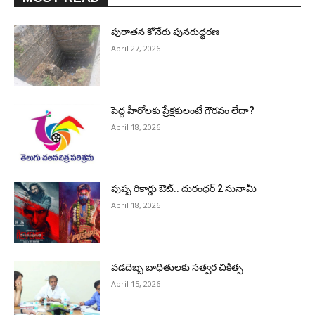
పురాత‌న కోనేరు పున‌రుద్ధ‌ర‌ణ
April 27, 2026
పెద్ద హీరోల‌కు ప్రేక్ష‌కులంటే గౌర‌వం లేదా?
April 18, 2026
పుష్ప రికార్డు ఔట్‌.. దురంధ‌ర్ 2 సునామీ
April 18, 2026
వడదెబ్బ బాధితులకు సత్వర చికిత్స
April 15, 2026