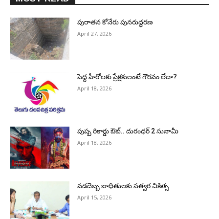
పురాత‌న కోనేరు పున‌రుద్ధ‌ర‌ణ
April 27, 2026
పెద్ద హీరోల‌కు ప్రేక్ష‌కులంటే గౌర‌వం లేదా?
April 18, 2026
పుష్ప రికార్డు ఔట్‌.. దురంధ‌ర్ 2 సునామీ
April 18, 2026
వడదెబ్బ బాధితులకు సత్వర చికిత్స
April 15, 2026