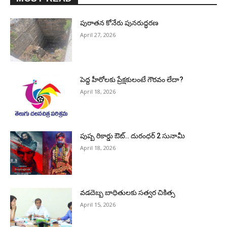
పురాత‌న కోనేరు పున‌రుద్ధ‌ర‌ణ
April 27, 2026
పెద్ద హీరోల‌కు ప్రేక్ష‌కులంటే గౌర‌వం లేదా?
April 18, 2026
పుష్ప రికార్డు ఔట్‌.. దురంధ‌ర్ 2 సునామీ
April 18, 2026
వడదెబ్బ బాధితులకు సత్వర చికిత్స
April 15, 2026