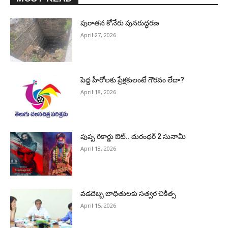
పురాత‌న కోనేరు పున‌రుద్ధ‌ర‌ణ
April 27, 2026
పెద్ద హీరోల‌కు ప్రేక్ష‌కులంటే గౌర‌వం లేదా?
April 18, 2026
పుష్ప రికార్డు ఔట్‌.. దురంధ‌ర్ 2 సునామీ
April 18, 2026
వడదెబ్బ బాధితులకు సత్వర చికిత్స
April 15, 2026