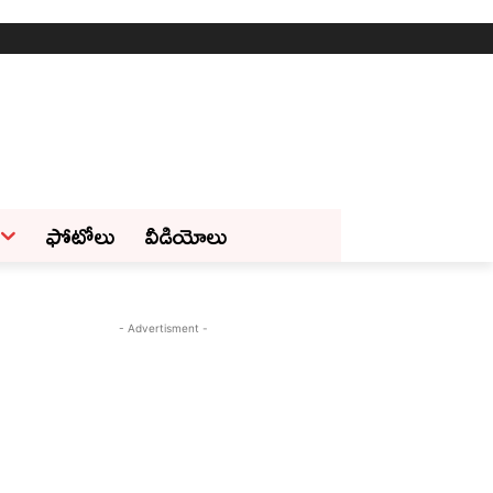
ఫోటోలు
వీడియోలు
- Advertisment -