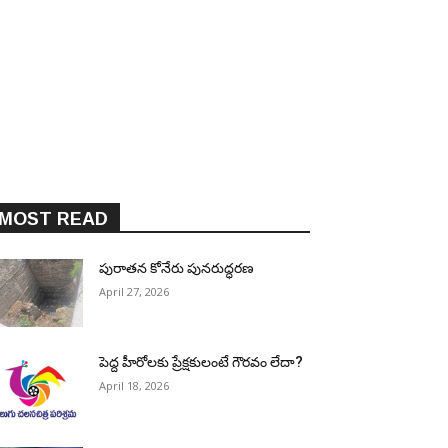
MOST READ
పురాత‌న కోనేరు పున‌రుద్ధ‌ర‌ణ
April 27, 2026
పెద్ద హీరోల‌కు ప్రేక్ష‌కులంటే గౌర‌వం లేదా?
April 18, 2026