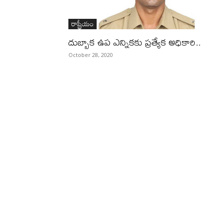
రాష్ట్రీయం
దుబ్బాక ఉప ఎన్నికకు ప్రత్యేక అధికారి..
October 28, 2020