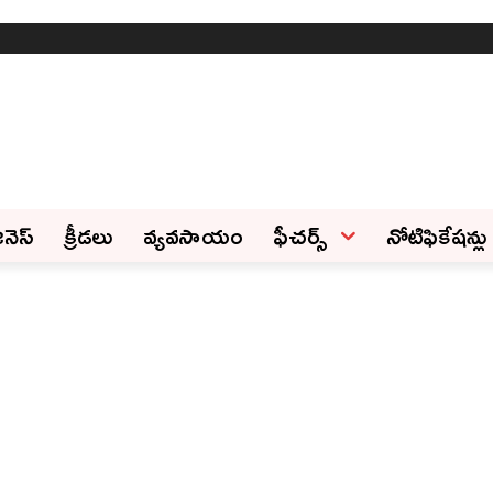
ినెస్‌
క్రీడలు
వ్యవసాయం
ఫీచ‌ర్స్ ‌
నోటిఫికేషన్లు