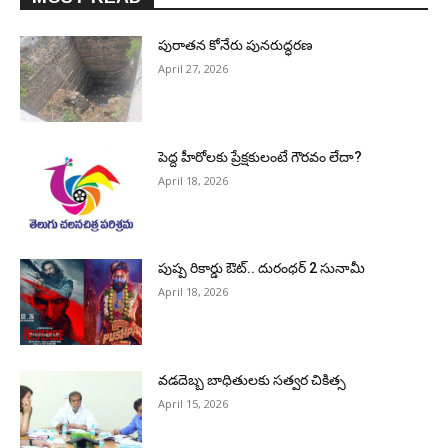
పురాత‌న కోనేరు పున‌రుద్ధ‌ర‌ణ
April 27, 2026
పెద్ద హీరోల‌కు ప్రేక్ష‌కులంటే గౌర‌వం లేదా?
April 18, 2026
పుష్ప రికార్డు ఔట్‌.. దురంధ‌ర్ 2 సునామీ
April 18, 2026
వడదెబ్బ బాధితులకు సత్వర చికిత్స
April 15, 2026