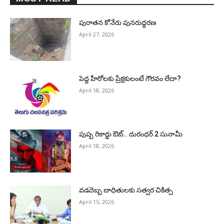
పురాత‌న కోనేరు పున‌రుద్ధ‌ర‌ణ
April 27, 2026
పెద్ద హీరోల‌కు ప్రేక్ష‌కులంటే గౌర‌వం లేదా?
April 18, 2026
పుష్ప రికార్డు ఔట్‌.. దురంధ‌ర్ 2 సునామీ
April 18, 2026
వడదెబ్బ బాధితులకు సత్వర చికిత్స
April 15, 2026