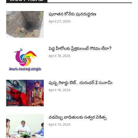
పురాత‌న కోనేరు పున‌రుద్ధ‌ర‌ణ
April 27, 2026
పెద్ద హీరోల‌కు ప్రేక్ష‌కులంటే గౌర‌వం లేదా?
April 18, 2026
పుష్ప రికార్డు ఔట్‌.. దురంధ‌ర్ 2 సునామీ
April 18, 2026
వడదెబ్బ బాధితులకు సత్వర చికిత్స
April 15, 2026