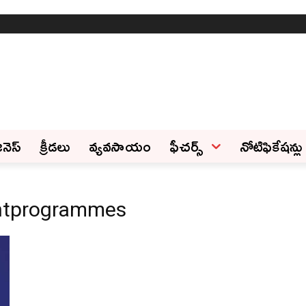
ినెస్‌
క్రీడలు
వ్యవసాయం
ఫీచ‌ర్స్ ‌
నోటిఫికేషన్లు
ntprogrammes