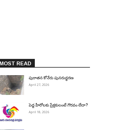
MOST READ
పురాత‌న కోనేరు పున‌రుద్ధ‌ర‌ణ
April 27, 2026
పెద్ద హీరోల‌కు ప్రేక్ష‌కులంటే గౌర‌వం లేదా?
April 18, 2026