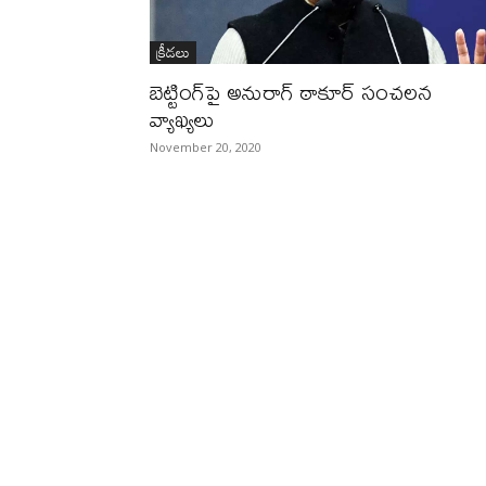
క్రీడలు
బెట్టింగ్‌పై అనురాగ్‌ ఠాకూర్‌ సంచలన
వ్యాఖ్యలు
November 20, 2020