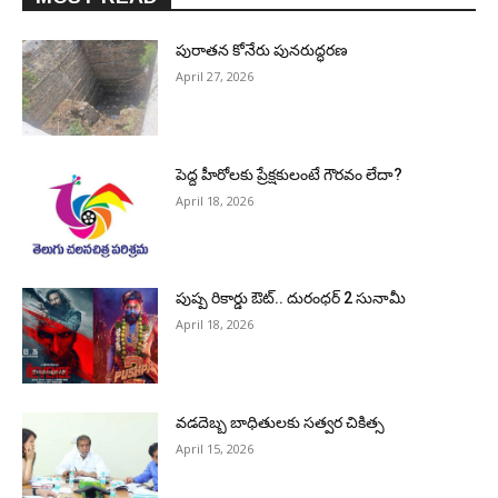
పురాత‌న కోనేరు పున‌రుద్ధ‌ర‌ణ
April 27, 2026
పెద్ద హీరోల‌కు ప్రేక్ష‌కులంటే గౌర‌వం లేదా?
April 18, 2026
పుష్ప రికార్డు ఔట్‌.. దురంధ‌ర్ 2 సునామీ
April 18, 2026
వడదెబ్బ బాధితులకు సత్వర చికిత్స
April 15, 2026