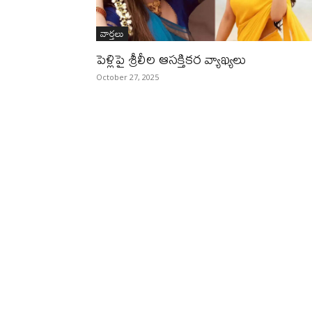
వార్తలు
పెళ్లిపై శ్రీలీల ఆసక్తికర వ్యాఖ్యలు
October 27, 2025