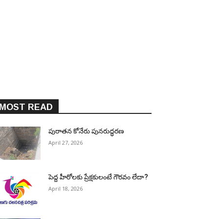
MOST READ
పురాత‌న కోనేరు పున‌రుద్ధ‌ర‌ణ
April 27, 2026
పెద్ద హీరోల‌కు ప్రేక్ష‌కులంటే గౌర‌వం లేదా?
April 18, 2026