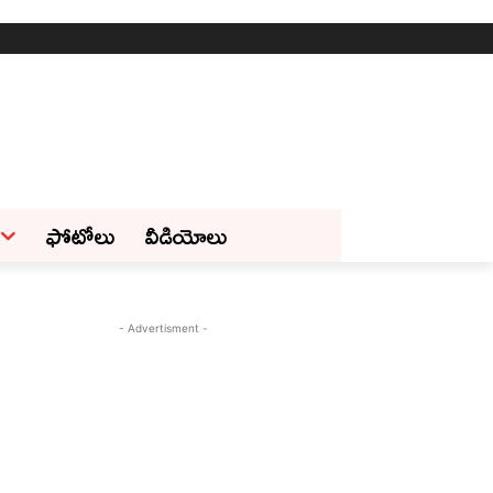
ఫోటోలు
వీడియోలు
- Advertisment -