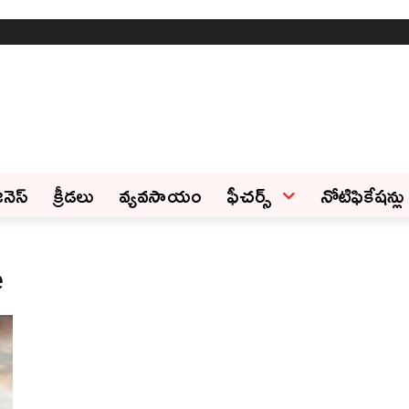
ినెస్‌
క్రీడలు
వ్యవసాయం
ఫీచ‌ర్స్ ‌
నోటిఫికేషన్లు
e