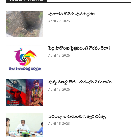
పురాత‌న కోనేరు పున‌రుద్ధ‌ర‌ణ
April 27, 2026
పెద్ద హీరోల‌కు ప్రేక్ష‌కులంటే గౌర‌వం లేదా?
April 18, 2026
పుష్ప రికార్డు ఔట్‌.. దురంధ‌ర్ 2 సునామీ
April 18, 2026
వడదెబ్బ బాధితులకు సత్వర చికిత్స
April 15, 2026