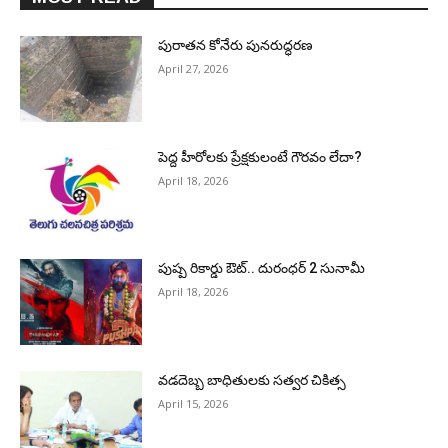
పురాత‌న కోనేరు పున‌రుద్ధ‌ర‌ణ
April 27, 2026
పెద్ద హీరోల‌కు ప్రేక్ష‌కులంటే గౌర‌వం లేదా?
April 18, 2026
పుష్ప రికార్డు ఔట్‌.. దురంధ‌ర్ 2 సునామీ
April 18, 2026
వడదెబ్బ బాధితులకు సత్వర చికిత్స
April 15, 2026