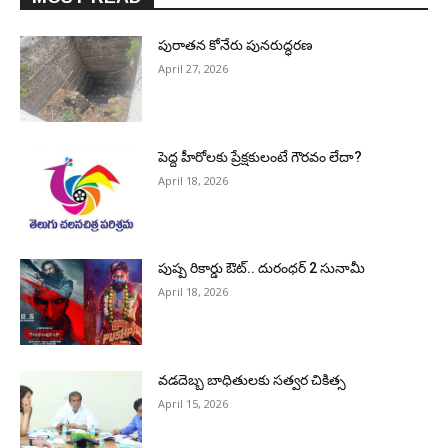
పురాత‌న కోనేరు పున‌రుద్ధ‌ర‌ణ
April 27, 2026
పెద్ద హీరోల‌కు ప్రేక్ష‌కులంటే గౌర‌వం లేదా?
April 18, 2026
పుష్ప రికార్డు ఔట్‌.. దురంధ‌ర్ 2 సునామీ
April 18, 2026
వడదెబ్బ బాధితులకు సత్వర చికిత్స
April 15, 2026