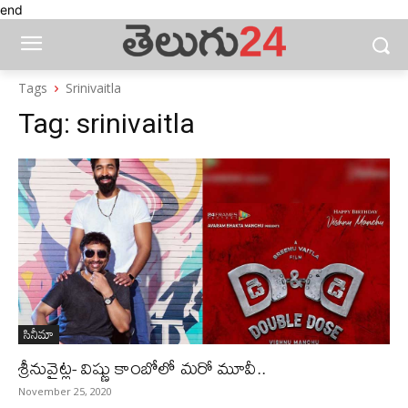
end
Tags
Srinivaitla
Tag:
srinivaitla
సినీమా
శ్రీనువైట్ల- విష్ణు కాంబోలో మరో మూవీ..
November 25, 2020