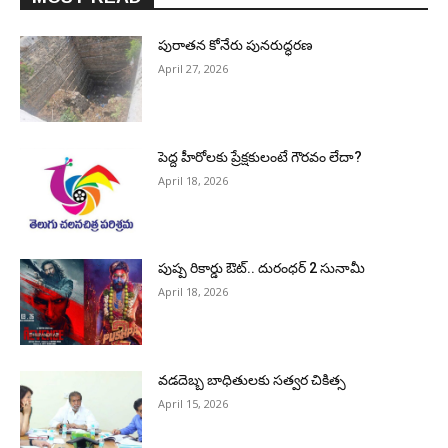
పురాత‌న కోనేరు పున‌రుద్ధ‌ర‌ణ
April 27, 2026
పెద్ద హీరోల‌కు ప్రేక్ష‌కులంటే గౌర‌వం లేదా?
April 18, 2026
పుష్ప రికార్డు ఔట్‌.. దురంధ‌ర్ 2 సునామీ
April 18, 2026
వడదెబ్బ బాధితులకు సత్వర చికిత్స
April 15, 2026