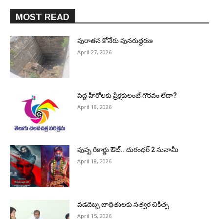
MOST READ
పురాత‌న కోనేరు పున‌రుద్ధ‌ర‌ణ
April 27, 2026
పెద్ద హీరోల‌కు ప్రేక్ష‌కులంటే గౌర‌వం లేదా?
April 18, 2026
పుష్ప రికార్డు ఔట్‌.. దురంధ‌ర్ 2 సునామీ
April 18, 2026
వడదెబ్బ బాధితులకు సత్వర చికిత్స
April 15, 2026