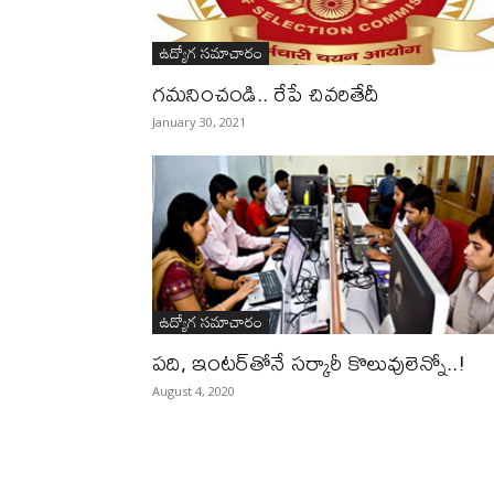
ఉద్యోగ సమాచారం
గమనించండి.. రేపే చివరితేదీ
January 30, 2021
ఉద్యోగ సమాచారం
పది, ఇంటర్‌తోనే సర్కారీ కొలువులెన్నో..!
August 4, 2020