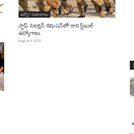
ఉద్యోగ సమాచారం
స్టాఫ్‌ సెలక్షన్‌ కమిషన్‌లో కానిస్టేబుల్‌
ఉద్యోగాలు
August 4, 2020