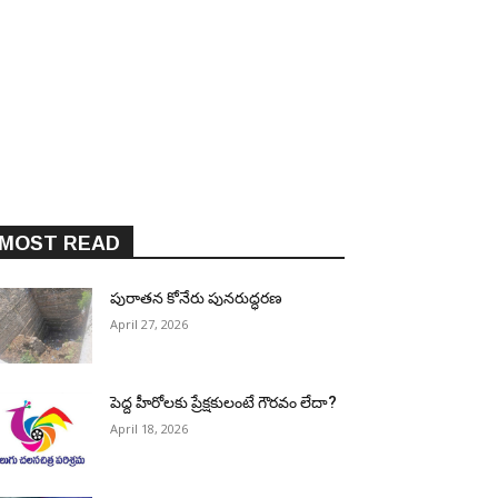
MOST READ
పురాత‌న కోనేరు పున‌రుద్ధ‌ర‌ణ
April 27, 2026
పెద్ద హీరోల‌కు ప్రేక్ష‌కులంటే గౌర‌వం లేదా?
April 18, 2026