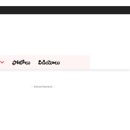
ఫోటోలు
వీడియోలు
- Advertisment -