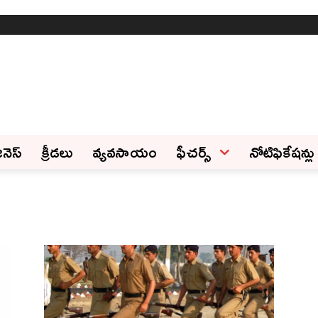
ినెస్‌
క్రీడలు
వ్యవసాయం
ఫీచ‌ర్స్ ‌
నోటిఫికేషన్లు