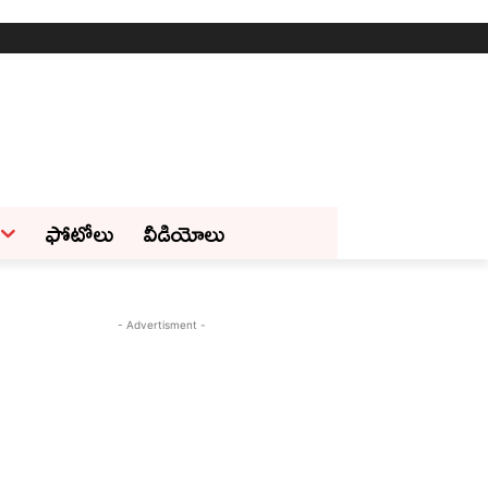
ఫోటోలు
వీడియోలు
- Advertisment -