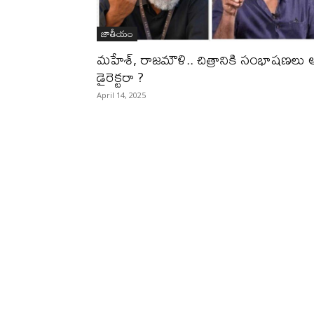
జాతీయం
మ‌హేశ్‌, రాజ‌మౌళి.. చిత్రానికి సంభాష‌ణ‌లు 
డైరెక్ట‌రా ?
April 14, 2025