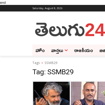
end
Saturday, August 8, 2026
హోం
వార్తలు
రాజకీయం
బిజ
Tags
SSMB29
Tag:
SSMB29