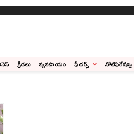
ినెస్‌
క్రీడలు
వ్యవసాయం
ఫీచ‌ర్స్ ‌
నోటిఫికేషన్లు