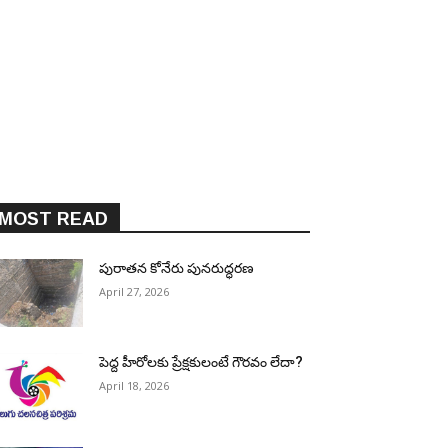
MOST READ
పురాత‌న కోనేరు పున‌రుద్ధ‌ర‌ణ
April 27, 2026
పెద్ద హీరోల‌కు ప్రేక్ష‌కులంటే గౌర‌వం లేదా?
April 18, 2026