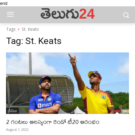
end
Tags
St. Keats
Tag:
St. Keats
క్రీడలు
2 గంటలు ఆలస్యంగా రెండో టీ20 ఆరంభం
August 1, 2022