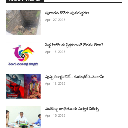
పురాత‌న కోనేరు పున‌రుద్ధ‌ర‌ణ
April 27, 2026
పెద్ద హీరోల‌కు ప్రేక్ష‌కులంటే గౌర‌వం లేదా?
April 18, 2026
పుష్ప రికార్డు ఔట్‌.. దురంధ‌ర్ 2 సునామీ
April 18, 2026
వడదెబ్బ బాధితులకు సత్వర చికిత్స
April 15, 2026