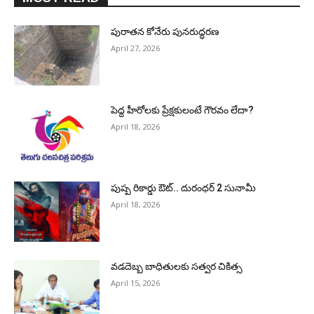
పురాత‌న కోనేరు పున‌రుద్ధ‌ర‌ణ
April 27, 2026
పెద్ద హీరోల‌కు ప్రేక్ష‌కులంటే గౌర‌వం లేదా?
April 18, 2026
పుష్ప రికార్డు ఔట్‌.. దురంధ‌ర్ 2 సునామీ
April 18, 2026
వడదెబ్బ బాధితులకు సత్వర చికిత్స
April 15, 2026