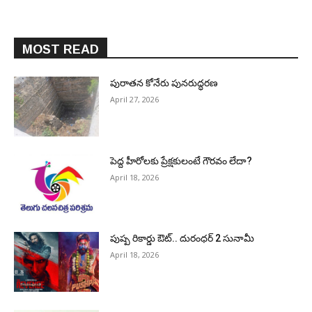
MOST READ
పురాత‌న కోనేరు పున‌రుద్ధ‌ర‌ణ
April 27, 2026
పెద్ద హీరోల‌కు ప్రేక్ష‌కులంటే గౌర‌వం లేదా?
April 18, 2026
పుష్ప రికార్డు ఔట్‌.. దురంధ‌ర్ 2 సునామీ
April 18, 2026