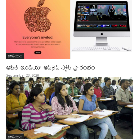
జాతీయం
ఆపిల్‌ ఇండియా ఆన్‌లైన్‌ స్టోర్‌ ప్రారంభం
September 23, 2020
జాతీయం