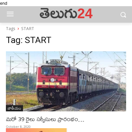
end
Tags
START
Tag:
START
జాతీయం
మరో 39 రైలు సర్వీసులు ప్రారంభం…
October 8, 2020