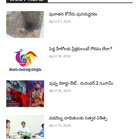
పురాత‌న కోనేరు పున‌రుద్ధ‌ర‌ణ
April 27, 2026
పెద్ద హీరోల‌కు ప్రేక్ష‌కులంటే గౌర‌వం లేదా?
April 18, 2026
పుష్ప రికార్డు ఔట్‌.. దురంధ‌ర్ 2 సునామీ
April 18, 2026
వడదెబ్బ బాధితులకు సత్వర చికిత్స
April 15, 2026