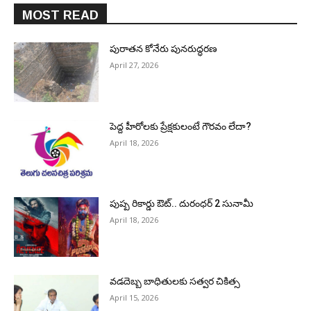
MOST READ
పురాత‌న కోనేరు పున‌రుద్ధ‌ర‌ణ
April 27, 2026
పెద్ద హీరోల‌కు ప్రేక్ష‌కులంటే గౌర‌వం లేదా?
April 18, 2026
పుష్ప రికార్డు ఔట్‌.. దురంధ‌ర్ 2 సునామీ
April 18, 2026
వడదెబ్బ బాధితులకు సత్వర చికిత్స
April 15, 2026