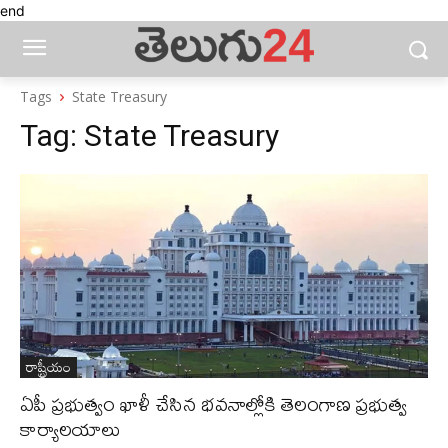
end
Tags
State Treasury
Tag:
State Treasury
రాష్ట్రీయం
ఏపీ ప్రభుత్వం ఖాళీ చేసిన భవనాల్లోకి తెలంగాణ ప్రభుత్వ
కార్యాలయాలు