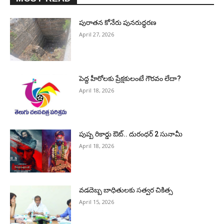
పురాత‌న కోనేరు పున‌రుద్ధ‌ర‌ణ
April 27, 2026
పెద్ద హీరోల‌కు ప్రేక్ష‌కులంటే గౌర‌వం లేదా?
April 18, 2026
పుష్ప రికార్డు ఔట్‌.. దురంధ‌ర్ 2 సునామీ
April 18, 2026
వడదెబ్బ బాధితులకు సత్వర చికిత్స
April 15, 2026