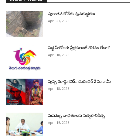
పురాత‌న కోనేరు పున‌రుద్ధ‌ర‌ణ
April 27, 2026
పెద్ద హీరోల‌కు ప్రేక్ష‌కులంటే గౌర‌వం లేదా?
April 18, 2026
పుష్ప రికార్డు ఔట్‌.. దురంధ‌ర్ 2 సునామీ
April 18, 2026
వడదెబ్బ బాధితులకు సత్వర చికిత్స
April 15, 2026