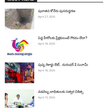
పురాత‌న కోనేరు పున‌రుద్ధ‌ర‌ణ
April 27, 2026
పెద్ద హీరోల‌కు ప్రేక్ష‌కులంటే గౌర‌వం లేదా?
April 18, 2026
పుష్ప రికార్డు ఔట్‌.. దురంధ‌ర్ 2 సునామీ
April 18, 2026
వడదెబ్బ బాధితులకు సత్వర చికిత్స
April 15, 2026