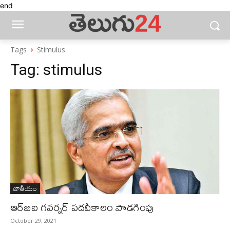
end
Tags
Stimulus
Tag:
stimulus
జాతీయం
ఆర్‌బిఐ గవర్నర్‌ పదవీకాలం పొడగింపు
October 29, 2021