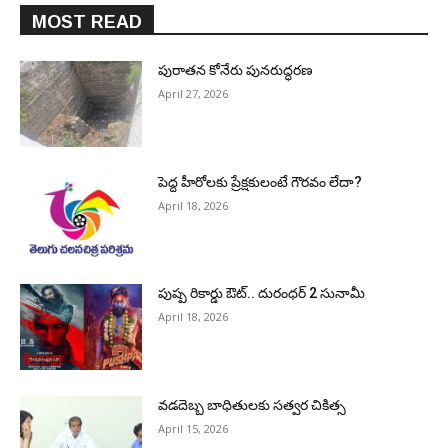
MOST READ
పురాత‌న కోనేరు పున‌రుద్ధ‌ర‌ణ
April 27, 2026
పెద్ద హీరోల‌కు ప్రేక్ష‌కులంటే గౌర‌వం లేదా?
April 18, 2026
పుష్ప రికార్డు ఔట్‌.. దురంధ‌ర్ 2 సునామీ
April 18, 2026
వడదెబ్బ బాధితులకు సత్వర చికిత్స
April 15, 2026