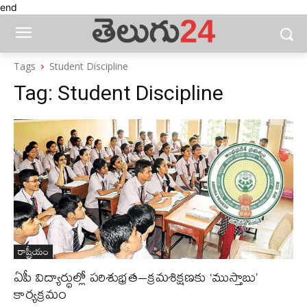
end
Tags
Student Discipline
Tag:
Student Discipline
రాష్ట్రీయం
ఏపీ విద్యార్థుల్లో పరిశుభ్రత–క్రమశిక్షణకు ‘ముస్తాబు’
కార్యక్రమం